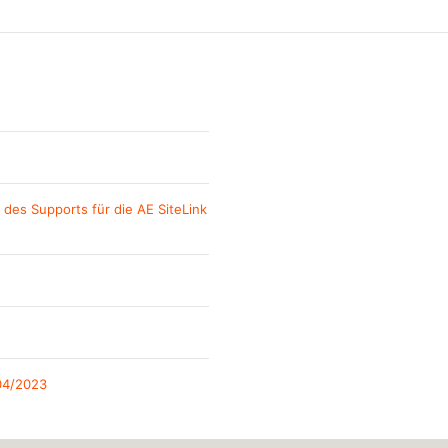
des Supports für die AE SiteLink
 04/2023
 des Supports für bestimmte