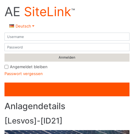
AE
SiteLink
™
Deutsch
Benutzername
Passwort
Angemeldet bleiben
Passwort vergessen
Anlagendetails
[Lesvos]-[ID21]