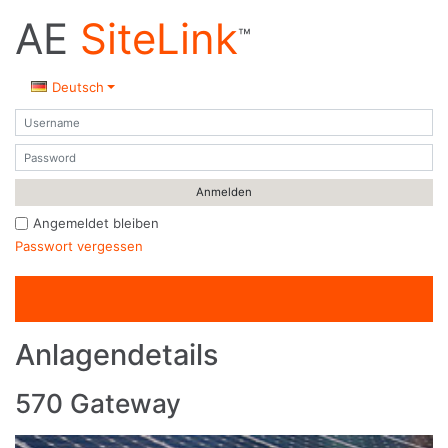
AE
SiteLink
™
Deutsch
Benutzername
Passwort
Angemeldet bleiben
Passwort vergessen
Anlagendetails
570 Gateway